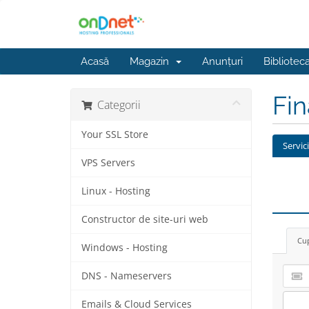
Acasă
Magazin
Anunțuri
Bibliotec
Fi
Categorii
Your SSL Store
Servic
VPS Servers
Linux - Hosting
Constructor de site-uri web
Cup
Windows - Hosting
DNS - Nameservers
Emails & Cloud Services