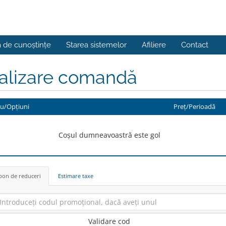
a de cunoștințe
Starea sistemelor
Afiliere
Contact
nalizare comandă
iu/Opțiuni
Preț/Perioadă
Coșul dumneavoastră este gol
on de reduceri
Estimare taxe
Validare cod