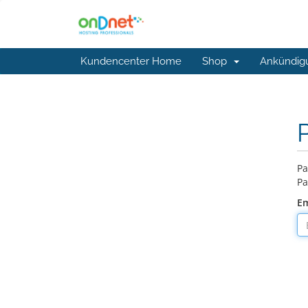
Kundencenter Home
Shop
Ankündig
Pa
Pa
Em