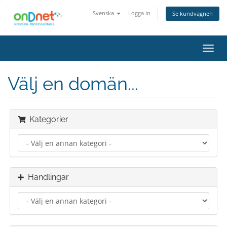
Svenska
Logga in
Se kundvagnen
Växla
navig
Välj en domän...
Kategorier
Handlingar